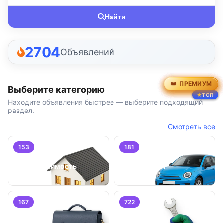
Найти
2704
Объявлений
ПРЕМИУМ
ПРЕМИУМ
ПРЕМИУМ
ПРЕМИУМ
ПРЕМИУМ
ПРЕМИУМ
Выберите категорию
ТОП
ТОП
ТОП
Находите объявления быстрее — выберите подходящий
раздел.
Смотреть все
153
181
Недвижимость
Транспорт
167
722
Работа
Услуги