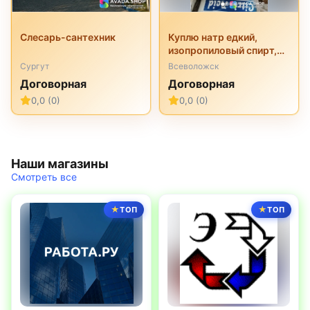
Слесарь-сантехник
Куплю натр едкий,
изопропиловый спирт,
перкарбонат натрия,
Сургут
Всеволожск
трилон б, неонол и
Договорная
Договорная
другую химию
0,0 (0)
0,0 (0)
неликвиды
Наши магазины
Смотреть все
ТОП
ТОП