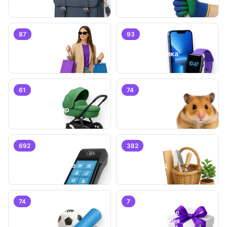
87
93
Личные вещи
Электроника
61
74
Детский мир
Животные
692
382
Бизнес/
Оборудование
Дом и сад
74
7
Хобби, отдых и
Специальные
спорт
предложения