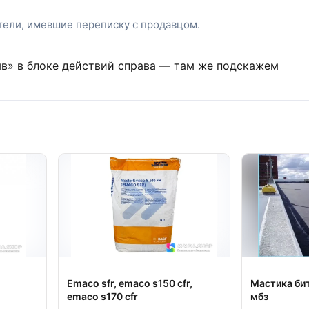
атели, имевшие переписку с продавцом.
ыв» в блоке действий справа — там же подскажем
Emaco sfr, emaco s150 cfr,
Мастика би
emaco s170 cfr
мбз