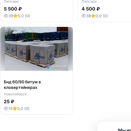
Лепсари
Лепсари
5 500 ₽
4 500 ₽
39
0,0 (0)
38
0,0 (0)
Бнд 60/90 битум в
кловертейнерах
Новосибирск
25 ₽
15
0,0 (0)
Мы ис