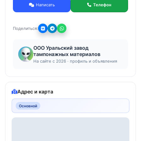
поддонах.
Написать
Телефон
Фракция: 180 микрон; 560 микрон; 1000
микрон.
Вес: 1 тонна.
Поделиться:
Возможна доставка автотранспортом
(грузоподъёмность 20 тонн) или
железнодорожным транспортом (норма
ООО Уральский завод
погрузки полувагона 69 тонн).
тампонажных материалов
На сайте с 2026 · профиль и объявления
Адрес и карта
Основной