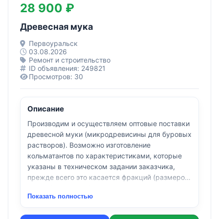
28 900 ₽
Древесная мука
Первоуральск
03.08.2026
Ремонт и строительство
ID объявления: 249821
Просмотров: 30
Описание
Производим и осуществляем оптовые поставки
древесной муки (микродревисины для буровых
растворов). Возможно изготовление
кольматантов по характеристиками, которые
указаны в техническом задании заказчика,
прежде всего это касается фракций (размеров
частиц) и миксов (смешивание различных
Показать полностью
кольматантов).
Фасовка: МКР (биг-бег)/ мешки по 25 кг на