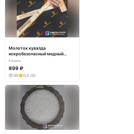
Молоток кувалда
искробезопасный медный
латунный бронзовый от 250гр
Казань
899 ₽
30
0,0 (0)