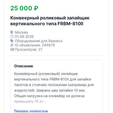
25 000 ₽
Конвеерный роликовый запайщик
вертикального типа FRBM-810II
Москва
01.08.2026
Оборудование для бизнеса
ID объявления: 249879
Просмотров: 27
Описание
Конвейерный (роликовый) запайщик
вертикального типа FRBM-810II для запайки
пакетов в стоячем положении (например для
жидкостей). Ширина шва запайки 10 мм.
Общая нагрузка на конвейер не должна
превышать 10 кг.
Габариты 954×450×315 мм. Масса 32 кг.
Показать полностью
Производительность 0-16/мин, напряжение