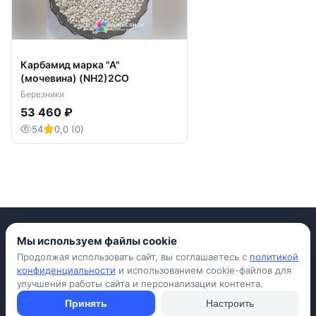
Карбамид марка "А"
(мочевина) (NH2)2CO
Березники
53 460 ₽
54
0,0 (0)
Мы используем файлы cookie
Продолжая использовать сайт, вы соглашаетесь с
политикой
Приложение для iPhone
конфиденциальности
и использованием cookie-файлов для
улучшения работы сайта и персонализации контента.
© Avada Shop, 2026
Условия использования
Конфиденциальность
Оферта
Правила
Принять
Настроить
Подать объявление бесплатно
Объявления
Вопросы и ответы