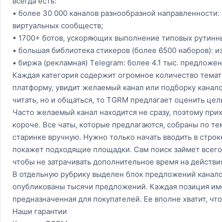
всегда есть:
• более 30 000 каналов разнообразной направленности: 
виртуальных сообществ;
• 1700+ ботов, ускоряющих выполнение типовых рутинны
• большая библиотека стикеров (более 6500 наборов):
• биржа (рекламная) Tеlеgrаm: более 4.1 тыс. предложен
Каждая категория содержит огромное количество темат
платформу, увидит желаемый канал или подборку канало
читать, но и общаться, то TGRM предлагает оценить цел
Часто желаемый канал находится не сразу, поэтому прих
короче. Все чаты, которые предлагаются, собраны по те
старинке вручную. Нужно только начать вводить в строк
покажет подходящие площадки. Сам поиск займет всего н
чтобы не затрачивать дополнительное время на действи
В отдельную рубрику выделен блок предложений канало
опубликованы тысячи предложений. Каждая позиция име
предназначенная для покупателей. Ее вполне хватит, чт
Наши гарантии