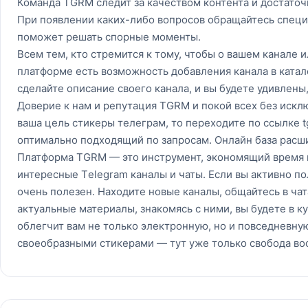
Команда TGRM следит за качеством контента и достато
При появлении каких-либо вопросов обращайтесь специ
поможет решать спорные моменты.
Всем тем, кто стремится к тому, чтобы о вашем канале 
платформе есть возможность добавления канала в катал
сделайте описание своего канала, и вы будете удивлены,
Доверие к нам и репутация TGRM и покой всех без искл
ваша цель стикеры тeлeгpам, то переходите по ссылке tg
оптимально подходящий по запросам. Онлайн база расш
Платформа TGRM — это инструмент, экономящий время 
интересные Tеlеgrаm каналы и чаты. Если вы активно по
очень полезен. Находите новые каналы, общайтесь в чат
актуальные материалы, знакомясь с ними, вы будете в к
облегчит вам не только электронную, но и повседневную
своеобразными стикерами — тут уже только свобода в