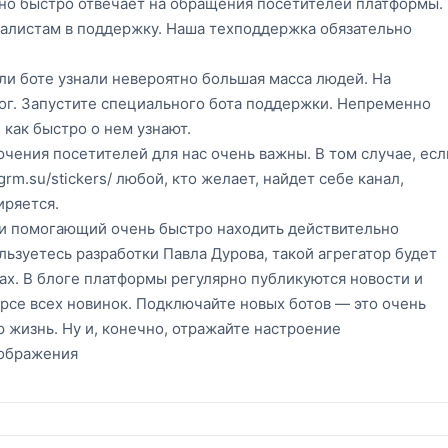
чно быстро отвечает на обращения посетителей платформы.
алистам в поддержку. Наша техподдержка обязательно
или боте узнали невероятно большая масса людей. На
ог. Запустите специального бота поддержки. Непременно
 как быстро о нем узнают.
ючения посетителей для нас очень важны. В том случае, есл
rm.su/stickers/ любой, кто желает, найдет себе канал,
иряется.
и помогающий очень быстро находить действительно
льзуетесь разработки Павла Дурова, такой агрегатор будет
ах. В блоге платформы регулярно публикуются новости и
урсе всех новинок. Подключайте новых ботов — это очень
 жизнь. Ну и, конечно, отражайте настроение
оображения