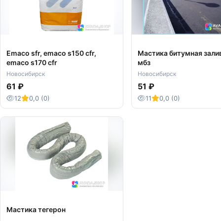
Emaco sfr, emaco s150 cfr,
Мастика битумная зали
emaco s170 cfr
мбз
Новосибирск
Новосибирск
61 ₽
51 ₽
12
0,0 (0)
11
0,0 (0)
Мастика тегерон