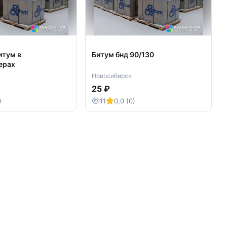
итум в
Битум бнд 90/130
ерах
Новосибирск
25 ₽
)
11
0,0 (0)