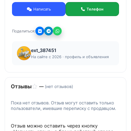
Осуществляем ремонт на дому.
Написать
Телефон
Диагностика поломки 1000 руб.
Гарантия до 12 месяцев.
Гарантируем качественное выполнение работ,
Поделиться:
срочный выезд специалиста в г. Мытищи и
недорогой ремонт любых поломок на месте.
Подробнее на сайте mytishchi-master.ru
ext_387451
На сайте с 2026 · профиль и объявления
Отзывы
—
(нет отзывов)
Пока нет отзывов. Отзыв могут оставить только
пользователи, имевшие переписку с продавцом.
Отзыв можно оставить через кнопку