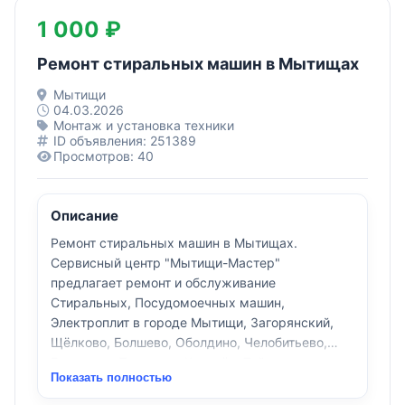
1 000 ₽
Ремонт стиральных машин в Мытищах
Мытищи
04.03.2026
Монтаж и установка техники
ID объявления: 251389
Просмотров: 40
Описание
Ремонт стиральных машин в Мытищах.
Сервисный центр "Мытищи-Мастер"
предлагает ремонт и обслуживание
Стиральных, Посудомоечных машин,
Электроплит в городе Мытищи, Загорянский,
Щёлково, Болшево, Оболдино, Челобитьево,
Бородино, Пирогово, Королёв, Тайнинская.
Показать полностью
Выезд мастера на дом бесплатно.
Работаем без выходных.