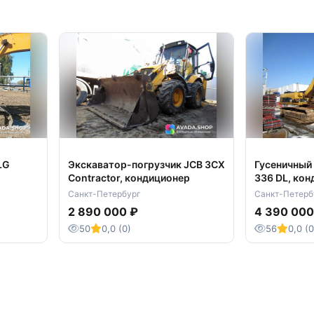
LG
Экскаватор-погрузчик JCB 3CX
Гусеничный
Contractor, кондиционер
336 DL, ко
Санкт-Петербург
Санкт-Петерб
2 890 000 ₽
4 390 000
50
0,0 (0)
56
0,0 (0