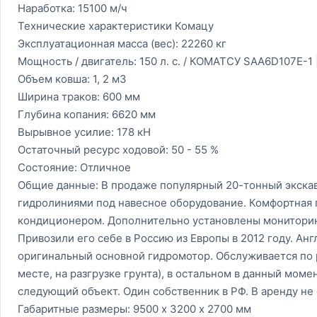
Наработка: 15100 м/ч
Технические характеристики Комацу
Эксплуатационная масса (вес): 22260 кг
Мощность / двигатель: 150 л. с. / КОМАТСУ SAA6D107E-1
Объем ковша: 1, 2 м3
Ширина траков: 600 мм
Глубина копания: 6620 мм
Вырывное усилие: 178 кН
Остаточный ресурс ходовой: 50 - 55 %
Состояние: Отличное
Общие данные: В продаже популярный 20-тонный экска
гидролиниями под навесное оборудование. Комфортная 
кондиционером. Дополнительно установлены мониторинг
Привозили его себе в Россию из Европы в 2012 году. Ан
оригинальный основной гидромотор. Обслуживается по ре
месте, на разгрузке грунта), в остальном в данный моме
следующий объект. Один собственник в РФ. В аренду не
Габаритные размеры: 9500 х 3200 х 2700 мм