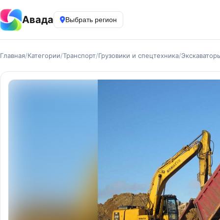
Авада
Выбрать регион
Главная
/
Категории
/
Транспорт
/
Грузовики и спецтехника
/
Экскаватор