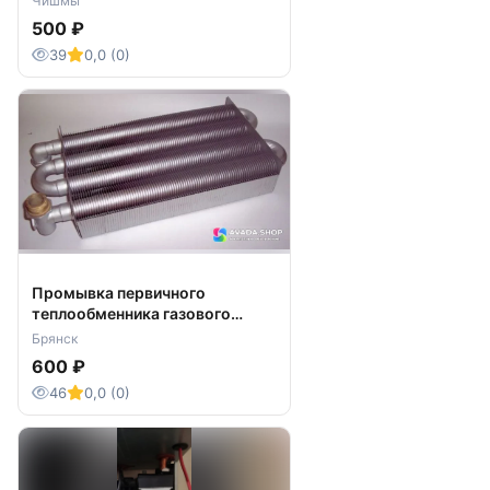
Чишмы
500 ₽
39
0,0 (0)
Промывка первичного
теплообменника газового
котла
Брянск
600 ₽
46
0,0 (0)