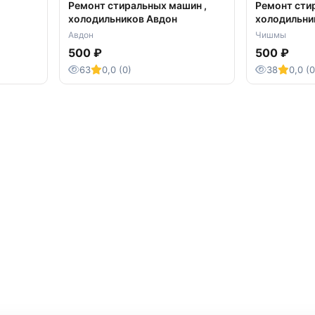
Ремонт стиральных машин ,
Ремонт сти
холодильников Авдон
холодильн
Чишминский
Авдон
Чишмы
500 ₽
500 ₽
63
0,0 (0)
38
0,0 (0