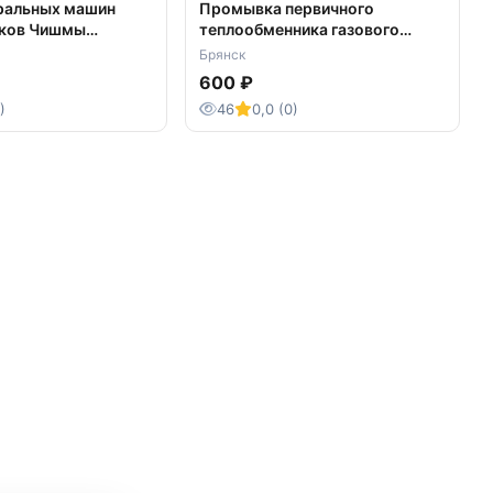
ральных машин
Промывка первичного
иков Чишмы
теплообменника газового
 район
котла
Брянск
600 ₽
)
46
0,0 (0)