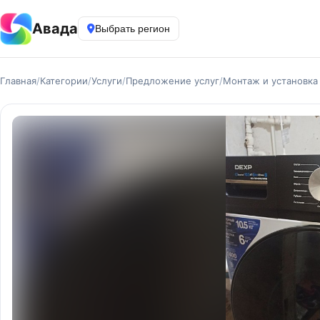
Авада
Выбрать регион
Главная
/
Категории
/
Услуги
/
Предложение услуг
/
Монтаж и установка