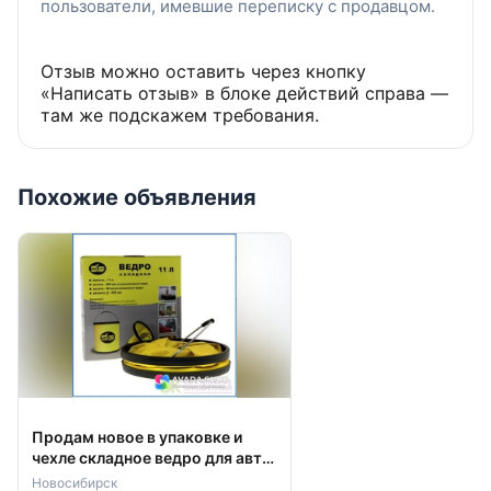
пользователи, имевшие переписку с продавцом.
Тип
подставка страховочная
Max рабочая высота
Отзыв можно оставить через кнопку
418 мм
«Написать отзыв» в блоке действий справа —
Min рабочая высота
там же подскажем требования.
268 мм
Грузоподъемность
2 т
Похожие объявления
Вес нетто
5.4 кг
Материал корпуса
металл
Диаметр опоры
85 мм
Количество в комплекте
2 шт
Длина рукояти
35 мм
Продам новое в упаковке и
Тип привода
чехле складное ведро для авто
механический
11 литров
Новосибирск
Кейс