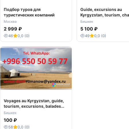
Подбор туров для
Guide, excursions au
туристических компаний
Kyrgyzstan, tourism, ch
voyages, balades aux
Москва
Бишкек
montagnes
2 999 ₽
5 100 ₽
46
0,0 (0)
49
0,0 (0)
Voyages au Kyrgyzstan, guide,
tourism, excursions, balades
aux montagnes, chauffeur
Бишкек
100 ₽
58
0,0 (0)