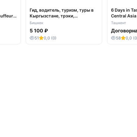
Гид, водитель, туризм, туры в
6 Days in Ta
auffeur
Кыргызстане, трэки,
Central Asi
путешествия, горы, в Киргизии
Бишкек
Ташкент
5 100 ₽
Договорн
51
0,0 (0)
58
0,0 (0