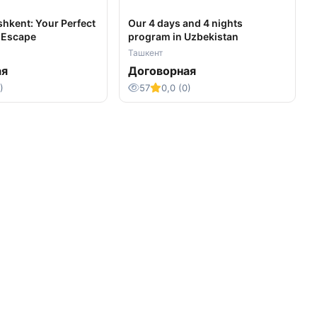
shkent: Your Perfect
Our 4 days and 4 nights
a Escape
program in Uzbekistan
Ташкент
ая
Договорная
)
57
0,0 (0)