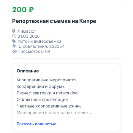
200 ₽
Репортажная съемка на Кипре
Лимасол
31.03.2026
Фото- и видеосъёмка
ID объявления: 252054
Просмотров: 64
Описание
Корпоративные мероприятия
Конференции и форумы
Бизнес-завтраки и networking
Открытия и презентации
Частные корпоративные ужины
Мероприятия в ресторанах, отелях
Party на яхтах и open-air локациях
Показать полностью
Мы работаем по всему Кипру.
Чтобы связаться с нами - переходите на сайт