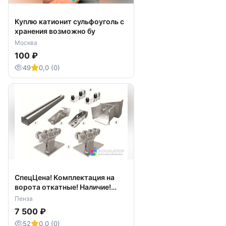
Куплю катионит сульфоуголь с
хранения возможно бу
Москва
100 ₽
49
0,0 (0)
СпецЦена! Комплектация на
ворота откатные! Наличие!
Цена 7500 руб
Пенза
7 500 ₽
52
0,0 (0)