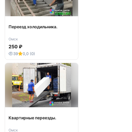
объем полезной информации по выбору и
оформлению изделий.
Контакты и оформление заказа
Связаться с компанией можно по контактному
Переезд холодильника.
номеру или электронной почте, активны
страницы в социальных сетях и аккаунты в
Омск
мессенджерах. Обработка заказов
250 ₽
осуществляется с понедельника по субботу с
10:00–18:00. Для размещения заявки
39
0,0 (0)
достаточно передать параметры,
фотоматериалы и пожелания — специалисты
выполнят предварительный расчет и
визуализацию проекта. Оплата возможна с
использованием СБП или по банковскому
переводу для юридических лиц.
Транспортировка производится по территории
России через логистические службы, с
возможностью отслеживания отправления.
Квартирные переезды.
Готовые изделия прочно упаковываются и
страхуются.
Омск
Почему стоит выбрать «Мемориальные