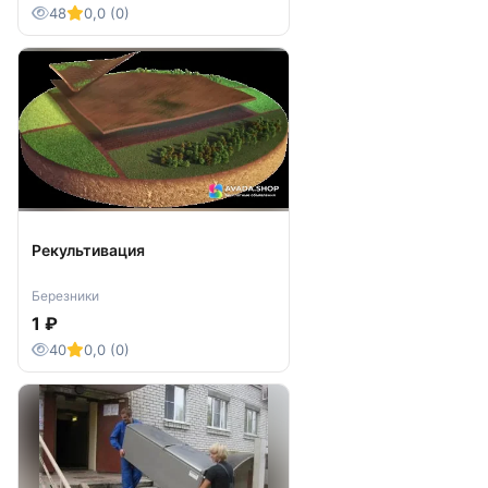
• полное закрытие старого изображения без
48
0,0 (0)
снятия конструкции;
• долговечная УФ-печать, нечувствительная к
солнцу, осадкам и перепадам температур;
• период использования больше 15 лет при
наружном применении;
• удобный процесс монтажа без привлечения
тяжелой техники;
• качественная визуализация портретов с
четкой проработкой деталей;
Рекультивация
• предоставление разработки и подтверждения
визуального решения до начала изготовления;
Березники
• надежная упаковка и доставка в все регионы
1 ₽
Российской Федерации.
Ассортимент охватывает мемориальные доски,
40
0,0 (0)
реставрационные и декоративные накладки,
текстовые пластины, фото на металле и
элементы декора. Организация имеет
устойчивую репутацию, постоянно публикует
положительные отзывы и предлагает большой