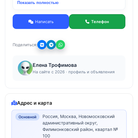
Показать полностью
Вакцинации сделаны вовремя, поэтому ему не
страшны никакие болезни. Это здоровый и
крепкий малыш, который ждет своего
Написать
Телефон
заботливого хозяина для семьи или тех, кто
хочет завести верного друга. Обрадуйте себя и
свою семью новым пушистым членом семьи! 🐩
Поделиться:
❤️
Елена Трофимова
На сайте с 2026 · профиль и объявления
Адрес и карта
Россия, Москва, Новомосковский
Основной
административный округ,
Филимонковский район, квартал №
100