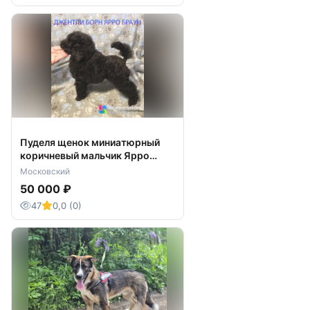
Пуделя щенок миниатюрный
коричневый мальчик Ярро
Браун
Московский
50 000 ₽
47
0,0 (0)