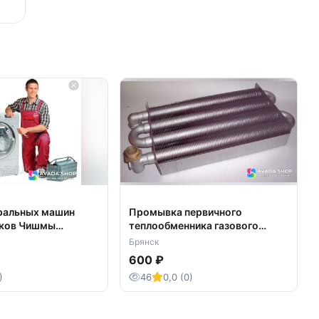
ральных машин
Промывка первичного
иков Чишмы
теплообменника газового
 район
котла
Брянск
600 ₽
)
46
0,0 (0)