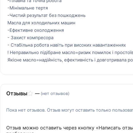
-Плавна та точна робота
-Мінімальне тертя
-Чистий результат без пошкоджень
Масла для холодильних машин
-Ефективне охолодження
- Захист компресора
- Стабільна робота навіть при високих навантаженнях
! Неправильно підібране масло=ризик помилок і простої
Якісне масло=надійність, ефективність і довготривала ро
Отзывы
—
(нет отзывов)
Пока нет отзывов. Отзыв могут оставить только пользов
Отзыв можно оставить через кнопку «Написать отз