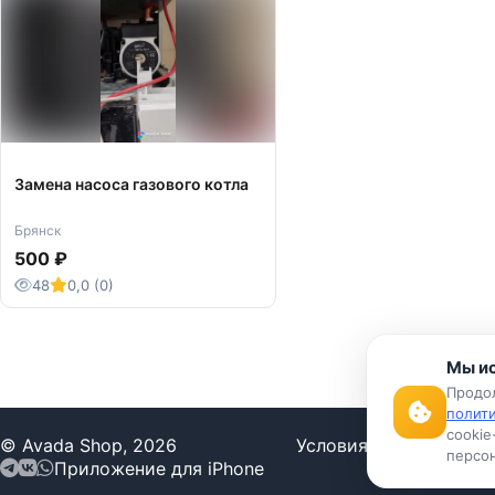
Замена насоса газового котла
Брянск
500 ₽
48
0,0 (0)
Мы ис
Продол
полит
cookie
© Avada Shop, 2026
Условия использован
персон
Приложение для iPhone