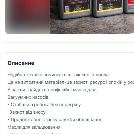
Описание
Надійна техніка починається з якісного масла.
Це не витратний матеріал-це захист, ресурс і спокій у роб
У нас ви знайдете професійні масла для:
Вакуумних насосів
- Стабільна робота без перегріву
-Захист від зносу
- Продовження строку служби обладнання
Масла для вальцювання