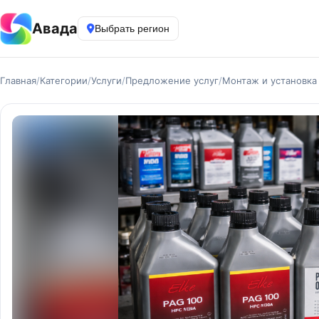
Авада
Выбрать регион
Главная
/
Категории
/
Услуги
/
Предложение услуг
/
Монтаж и установка