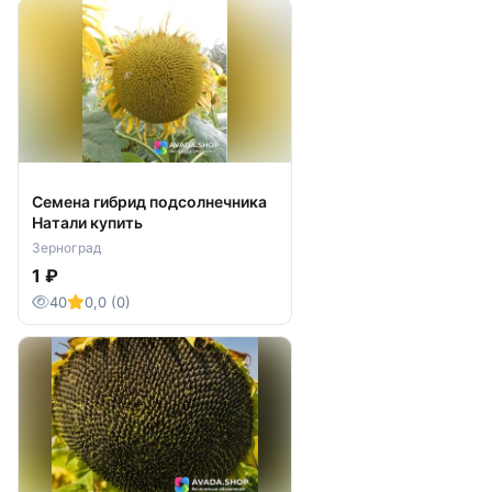
с подступенками), барные стойки, стойки
ресепшен и другие вещи.
В работе применяют максимально
качественные материалы с российских и
зарубежных карьеров – мрамор, гранит и
остальные разновидности природного камня, а
также кварцевый агломерат разного цвета и
текстуры, который по своим характеристикам
Семена гибрид подсолнечника
и периоду использования не отличается от
Натали купить
природного материала. Все категории работ
Зерноград
осуществляются на собственном современном
1 ₽
производстве, где применяются передовые
технологии обработки камня и трудятся
40
0,0 (0)
мастера с многолетним опытом.
Основные преимущества обращения в «РиЭль-
Стоун» для клиентов разного статуса
Продукция и услуги предприятия «РиЭль-
Стоун» ориентированы на клиентов самого
различного статуса. И всегда исполнитель
предлагает решения для обустройства