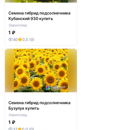
оригинальных интерьеров в частных
домовладениях, элитных офисах, роскошных
Семена гибрид подсолнечника
отелях и ресторанах. Многочисленные
Кубанский 930 купить
заказчики, которые остались в полной мере
Зерноград
довольны полученным результатом, готовы
1 ₽
назвать безусловные плюсы взаимодействия с
«РиЭль-Стоун»:
40
0,0 (0)
• обширный перечень услуг «под ключ» – от
замеров и подготовки проекта до монтажа и
обслуживания;
• собственная производственная база с
новейшим оборудованием и постоянный
контроль качества на всех этапах;
• профессиональный опыт сотрудников более
15 лет – компания осуществляет работу со
сложными проектами и редкими породами
Семена гибрид подсолнечника
камня;
Бузулук купить
• добросовестный подход – создание
Зерноград
эксклюзивных изделий по эскизам заказчика;
1 ₽
• логистические решения и монтаж – перевозка
изделий транспортом компании и
37
0,0 (0)