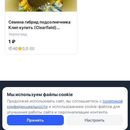
Семена гибрид подсолнечника
Клип купить (Clearfield)
Клерфильд
Зерноград
1 ₽
40
0,0 (0)
Мы используем файлы cookie
Продолжая использовать сайт, вы соглашаетесь с
политикой
Приложение для iPhone
конфиденциальности
и использованием cookie-файлов для
улучшения работы сайта и персонализации контента.
© Avada Shop, 2026
Условия использования
Конфиденциальность
Оферта
Правила
Принять
Настроить
Подать объявление бесплатно
Объявления
Вопросы и ответы