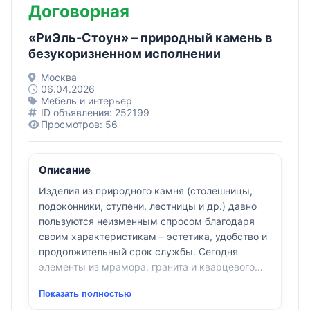
Договорная
«РиЭль-Стоун» – природный камень в
безукоризненном исполнении
Москва
06.04.2026
Мебель и интерьер
ID объявления: 252199
Просмотров: 56
Описание
Изделия из природного камня (столешницы,
подоконники, ступени, лестницы и др.) давно
пользуются неизменным спросом благодаря
своим характеристикам – эстетика, удобство и
продолжительный срок службы. Сегодня
элементы из мрамора, гранита и кварцевого
агломерата встречаются не только в
Показать полностью
административных зданиях и учреждениях