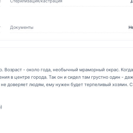
с
Стерилизация/кастрация
т
Документы
Н
 Возраст - около года, необычный мраморный окрас. Когда
ия в центре города. Так он и сидел там грустно один - да
ь не доверяет людям, ему нужен будет терпеливый хозяин. С
)