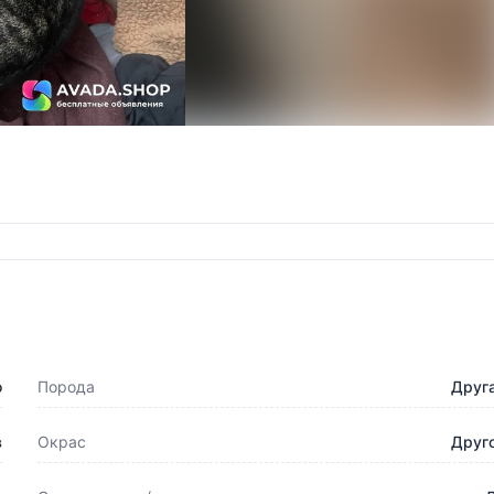
о
Порода
Друг
в
Окрас
Друг