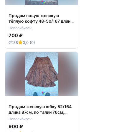
Продам новую женскую
тёплую кофту 48-50/167 длина
по спинке 78см
Новосибирск
700 ₽
38
0,0 (0)
Продам женскую юбку 52/164
длина 87см, по талии 76см,
материал - ткань
Новосибирск
900 ₽