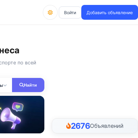
Войти
Добавить объявление
неса
спорте по всей
ны
Найти
2676
Объявлений