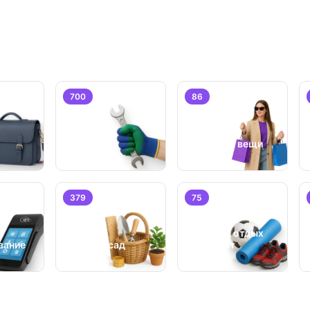
700
86
Услуги
Личные вещи
379
75
Хобби, отдых
вание
Дом и сад
и спорт