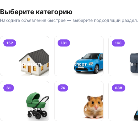
Выберите категорию
Находите объявления быстрее — выберите подходящий раздел.
152
181
168
Недвижимость
Транспорт
Работа
61
74
688
Бизнес/
Детский мир
Животные
Оборудо