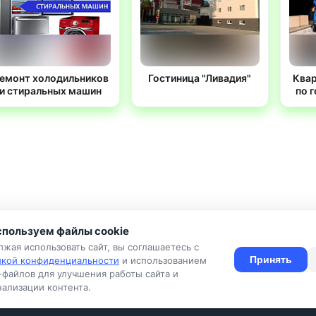
емонт холодильников
Гостиница "Ливадия"
Ква
и стиральных машин
по 
пользуем файлы cookie
жая использовать сайт, вы соглашаетесь с
Принять
икой конфиденциальности
и использованием
-файлов для улучшения работы сайта и
ия
Конфиденциальность
Оферта
Правила
Подать объявлен
ализации контента.