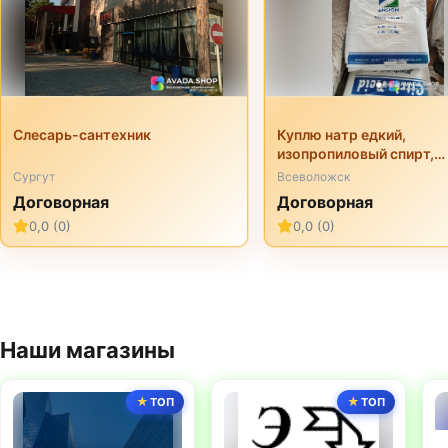
Слесарь-сантехник
Куплю натр едкий,
изопропиловый спирт,
перкарбонат натрия, три
Сургут
Всеволожск
неонол и другую химию
Договорная
Договорная
неликвиды
0,0 (0)
0,0 (0)
Наши магазины
ТОП
ТОП