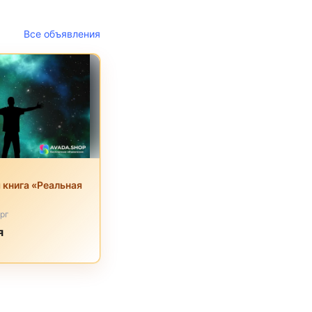
Все объявления
 книга «Реальная
рг
я