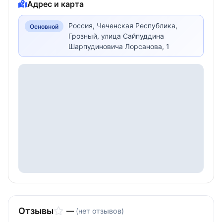
барометрический альтиметр, 3-осевой компас
Адрес и карта
и гироскоп.
Навигация: Многодиапазонный GPS (Multi-band
Россия, Чеченская Республика,
Основной
GNSS).
Грозный, улица Сайпуддина
Шарпудиновича Лорсанова, 1
Отзывы
—
(нет отзывов)