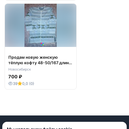
Продам новую женскую
тёплую кофту 48-50/167 длина
по спинке 78см
Новосибирск
700 ₽
39
0,0 (0)