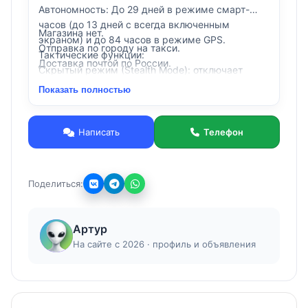
Автономность: До 29 дней в режиме смарт-
часов (до 13 дней с всегда включенным
Магазина нет.
экраном) и до 84 часов в режиме GPS.
Отправка по городу на такси.
Тактические функции:
Доставка почтой по России.
Скрытый режим (Stealth Mode): отключает
сохранение/передачу GPS и беспроводную
Показать полностью
связь.
Режим ночного видения: совместимость с ПНВ.
Kill Switch: быстрое удаление всей
Написать
Телефон
пользовательской памяти.
Applied Ballistics: встроенный баллистический
вычислитель.
Поделиться:
Встроенный динамик и микрофон для звонков и
голосового управления, герметичные
индуктивные кнопки для дайвинга (погружение
Артур
до 40 метров) и яркий встроенный
На сайте с 2026 · профиль и объявления
светодиодный фонарик.
Датчики: Пульсометр 5-го поколения с
возможностью снятия ЭКГ, датчик Pulse Ox для
измерения уровня кислорода в крови,