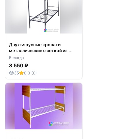
Двухъярусные кровати
металлические с сеткой из
прокатной пружины
Вологда
3 550 ₽
35
0,0 (0)