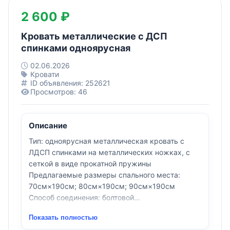
2 600 ₽
Кровать металлические с ДСП
спинками одноярусная
02.06.2026
Кровати
ID объявления: 252621
Просмотров: 46
Описание
Тип: одноярусная металлическая кровать с
ЛДСП спинками на металлических ножках, с
сеткой в виде прокатной пружины
Предлагаемые размеры спального места:
70см×190см; 80см×190см; 90см×190см
Способ соединения: болтовой
Основание кровати: панцирная сетка, или сетка
Показать полностью
из прокатной пружины