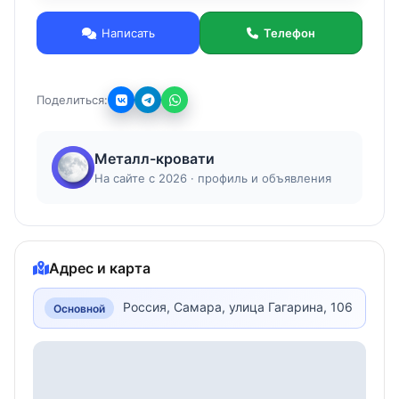
Профиль: труба с сечением 40мм×20мм
Спинка: ЛДСП/ДСП 16 мм
Написать
Телефон
Тип краски: порошковая
Возможный цвет: серый или под заказ клиента
Лестница: нет
Поделиться:
Ограничитель: нет
Усиление (металлические ламели): нет
Вес: 19 кг
Металл-кровати
Доступные металлические кровати с
деревянными спинками!
На сайте с 2026 · профиль и объявления
Адрес и карта
Россия, Самара, улица Гагарина, 106
Основной