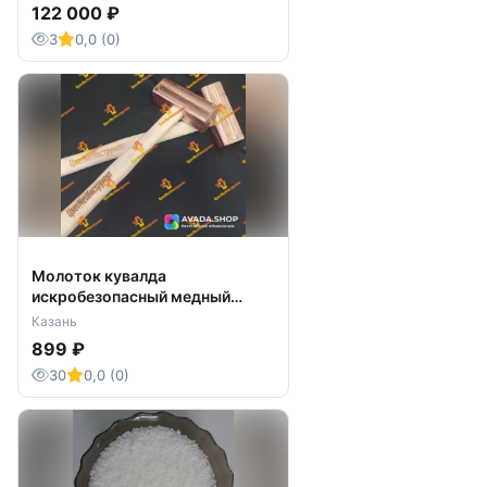
122 000 ₽
3
0,0 (0)
Молоток кувалда
искробезопасный медный
латунный бронзовый от 250гр
Казань
899 ₽
30
0,0 (0)