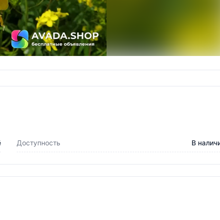
ё
Доступность
В налич