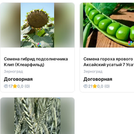
Семена гибрид подсолнечника
Семена гороха ярового
Клип (Клеарфильд)
Аксайский усатый 7 Ус
кормовой
Зерноград
Зерноград
Договорная
Договорная
17
0,0 (0)
21
0,0 (0)