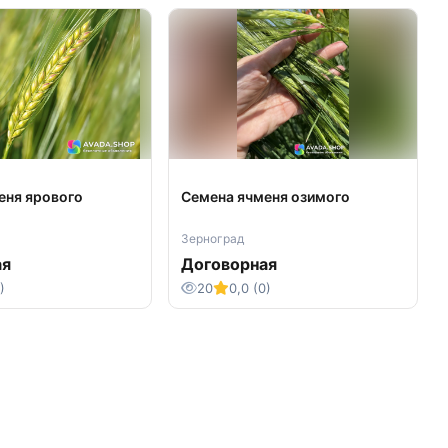
еня ярового
Семена ячменя озимого
Зерноград
ая
Договорная
)
20
0,0 (0)