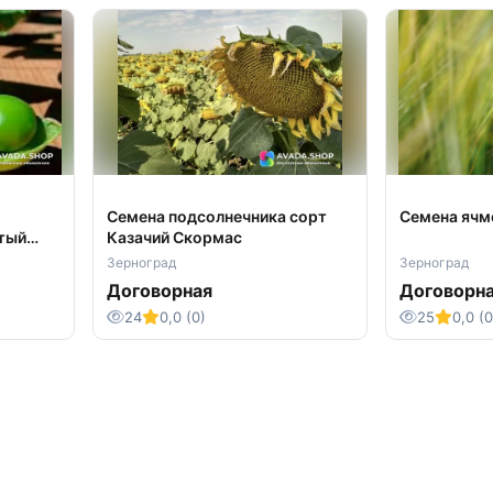
Семена подсолнечника сорт
Семена ячм
атый
Казачий Скормас
Зерноград
Зерноград
Договорная
Договорн
24
0,0 (0)
25
0,0 (0