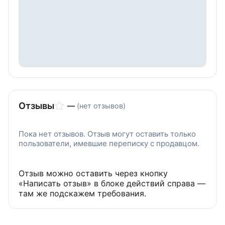
гост 8922 69, винт 7095 0026 гост 8922 69, винт
7095 0023 гост 8922, винт 7095 0023 гост 8922
69, 7095 0021, винт 7095 0021, гост 7095 0021,
7095 0021 гост 8922 69, 7095 0025, винт 7095
0022, винт 7095 0025, 7095 0022 гост 8922 69,
7095 0026, цапфа, цапфа купить, цапфа груза,
болт цапфы
Отзывы
—
(нет отзывов)
Пока нет отзывов. Отзыв могут оставить только
пользователи, имевшие переписку с продавцом.
Отзыв можно оставить через кнопку
«Написать отзыв» в блоке действий справа —
там же подскажем требования.