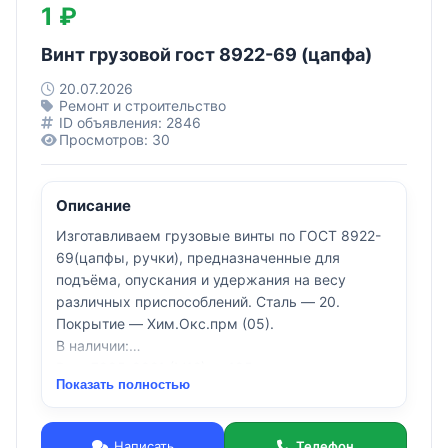
1 ₽
Винт грузовой гост 8922-69 (цапфа)
20.07.2026
Ремонт и строительство
ID объявления: 2846
Просмотров: 30
Описание
Изготавливаем грузовые винты по ГОСТ 8922-
69(цапфы, ручки), предназначенные для
подъёма, опускания и удержания на весу
различных приспособлений. Сталь — 20.
Покрытие — Хим.Окс.прм (05).
В наличии:
Винт 7095-0021 (М12) — 195 шт в наличии на
Показать полностью
складе
Винт 7095-0022 (М16) — 77 шт в наличии на
складе
Написать
Телефон