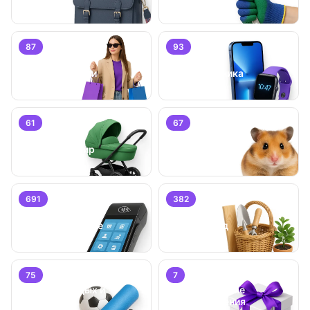
87
93
Личные вещи
Электроника
61
67
Детский мир
Животные
691
382
Бизнес/
Оборудование
Дом и сад
75
7
Хобби, отдых и
Специальные
спорт
предложения