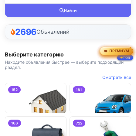
Найти
2696
Объявлений
ПРЕМИУМ
ПРЕМИУМ
ПРЕМИУМ
ПРЕМИУМ
ПРЕМИУМ
ПРЕМИУМ
Выберите категорию
ТОП
ТОП
ТОП
Находите объявления быстрее — выберите подходящий
раздел.
Смотреть все
152
181
Недвижимость
Транспорт
166
722
Работа
Услуги