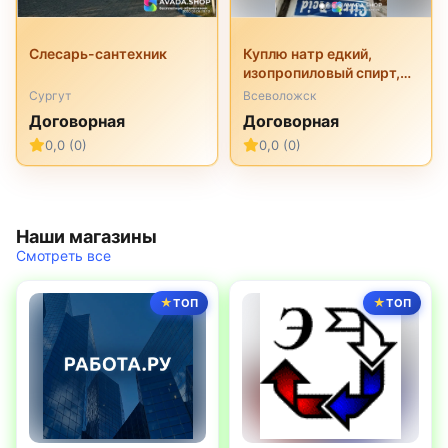
Слесарь-сантехник
Куплю натр едкий,
изопропиловый спирт,
перкарбонат натрия,
Сургут
Всеволожск
трилон б, неонол и
Договорная
Договорная
другую химию
0,0 (0)
0,0 (0)
неликвиды
Наши магазины
Смотреть все
ТОП
ТОП