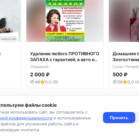
я
Удаление любого ПРОТИВНОГО
Домашняя п
ЗАПАХА с гарантией, в авто и
Зоогостини
помещениях.
Отрадный
Санкт-Петерб
2 000 ₽
500 ₽
48
0,0 (0)
58
0,0 (0
пользуем файлы cookie
жая использовать сайт, вы соглашаетесь с
Принять
икой конфиденциальности
и использованием
-файлов для улучшения работы сайта и
ия
Конфиденциальность
Оферта
Правила
Подать объявлен
ализации контента.