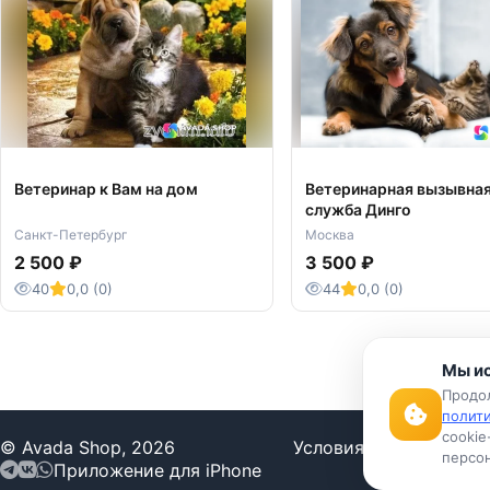
Ветеринар к Вам на дом
Ветеринарная вызывна
служба Динго
Санкт-Петербург
Москва
2 500 ₽
3 500 ₽
40
0,0 (0)
44
0,0 (0)
Мы ис
Продол
полит
cookie
© Avada Shop, 2026
Условия использован
персон
Приложение для iPhone