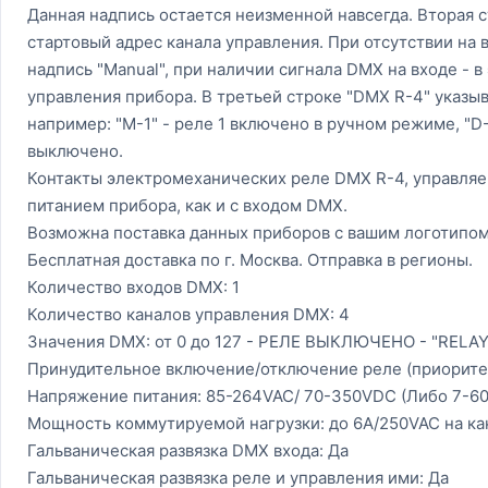
Данная надпись остается неизменной навсегда. Вторая 
стартовый адрес канала управления. При отсутствии на 
надпись "Manual", при наличии сигнала DMX на входе - 
управления прибора. В третьей строке "DMX R-4" указы
например: "М-1" - реле 1 включено в ручном режиме, "D-1
выключено.
​Контакты электромеханических реле DMX R-4, управля
питанием прибора, как и с входом DMX.
Возможна поставка данных приборов с вашим логотипом
Бесплатная доставка по г. Москва. Отправка в регионы.
Количество входов DMX: 1
Количество каналов управления DMX: 4
Значения DMX: от 0 до 127 - РЕЛЕ ВЫКЛЮЧЕНО - "RELAY 
Принудительное включение/отключение реле (приоритет
Напряжение питания: 85-264VAC/ 70-350VDC (Либо 7-60
Мощность коммутируемой нагрузки: до 6А/250VAC на ка
Гальваническая развязка DMX входа: Да
Гальваническая развязка реле и управления ими: Да