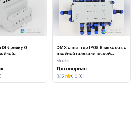
 DIN рейку 6
DMX сплиттер IP68 8 выходов с
войной
двойной гальванической
ской развязкой
развязкой &quot;SP-8i&quot;.
Москва
R-6&quot;.
ая
Договорная
)
51
0,0 (0)