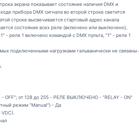
строка экрана показывает состояние наличия DMX и
входе прибора DMX сигнала во второй строке светится
в этой строке высвечивается стартовый адрес канала
вается состояние всех реле (включено или выключено),
" - реле 1 включено командой с DMX пульта, "1" - реле 1
емых подключенными нагрузками гальванически не связаны 
.
- OFF"; от 128 до 255 - РЕЛЕ ВЫКЛЮЧЕНО - "RELAY - ON"
ный режим "Manual") - Да
 VDC).
нал