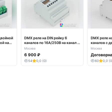
двойной
DMX реле на DIN рейку 6
DMX реле на
ой на
каналов по 16А/250В на канал с
каналов с д
гальванической развязкой
гальваниче
Москва
Москва
&quot;DMX 
6 900 ₽
Договорн
54
0,0 (0)
60
0,0 (0