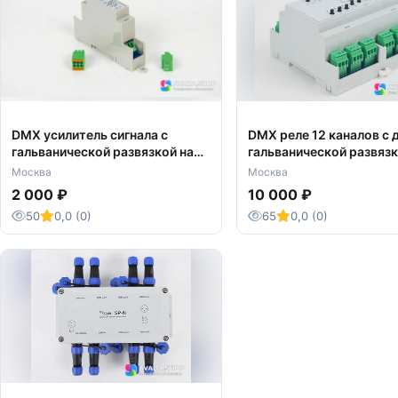
DMX усилитель сигнала с
DMX реле 12 каналов с 
гальванической развязкой на
гальванической развязк
DIN рейку
DIN рейку
Москва
Москва
2 000 ₽
10 000 ₽
50
0,0 (0)
65
0,0 (0)