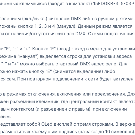
зъемных клеммников (входят в комплект) 15EDGKB-3, 5-03P
авлением (вкл./выкл.) сигналом DMX либо в ручном режиме.
жены кнопки 1, 2, 3 и 4 (мануал). Данный режим является
ти от наличия/отсутствия сигнала DMX. Схемы подключения
", "-" и "+". Кнопка "Е" (ввод) - вход в меню для установки
режиме "мануал") выделяется строка для установки адреса
"-" и "+" можно выбрать стартовый DMX адрес реле. Для
жно нажать кнопку "Е" (снимется выделение) либо
ся сам. При повторном подключении к сети будет актуален
о в режимах отключения, включения или переключения. Дл
жен разъемный клеммник, где центральный контакт являет
евым контактом (и разъединен с правым), при включении
авым.
дставляет собой OLed дисплей с тремя строками. В верхн
разместить желаемую им надпись (на заказ до 10 символов)