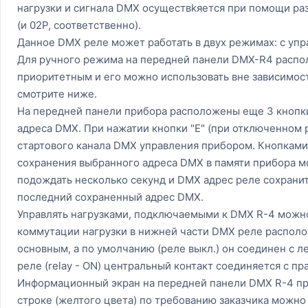
нагрузки и сигнала DMX осуществkяется при помощи ра
(и 02Р, соответственно).
Данное DMX реле может работать в двух режимах: с упр
Для ручного режима на передней панели DMX-R4 располо
приоритетным и его можно использовать вне зависимос
смотрите ниже.
На передней панели прибора расположены еще 3 кнопки: "Е
адреса DMX. При нажатии кнопки "Е" (при отключенном 
стартового канала DMX управления прибором. Кнопками 
сохранения выбранного адреса DMX в памяти прибора мо
подождать несколько секунд и DMX адрес реле сохранит
последний сохраненный адрес DMX.
Управлять нагрузками, подключаемыми к DMX R-4 можн
коммутации нагрузки в нижней части DMX реле располо
основным, а по умолчанию (реле выкл.) он соединен с л
реле (relay - ON) центральный контакт соединяется с пр
Информационный экран на передней панели DMX R-4 пре
строке (желтого цвета) по требованию заказчика можно 