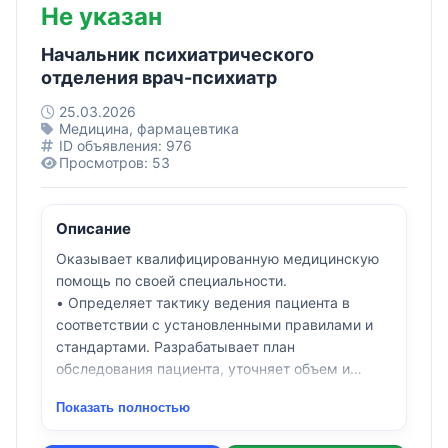
Не указан
Начальник психиатрического
отделения врач-психиатр
25.03.2026
Медицина, фармацевтика
ID объявления: 976
Просмотров: 53
Описание
Оказывает квалифицированную медицинскую
помощь по своей специальности.
• Определяет тактику ведения пациента в
соответствии с установленными правилами и
стандартами. Разрабатывает план
обследования пациента, уточняет объем и
рациональные методы обследования пациента
Показать полностью
с целью получения в минимально короткие
сроки полной и достоверной диагностической