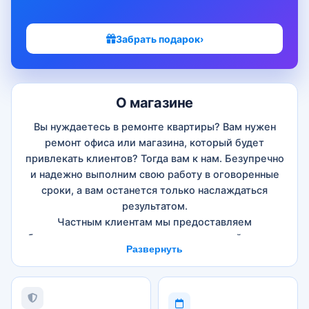
Забрать подарок
›
О магазине
Вы нуждаетесь в ремонте квартиры? Вам нужен
ремонт офиса или магазина, который будет
привлекать клиентов? Тогда вам к нам. Безупречно
и надежно выполним свою работу в оговоренные
сроки, а вам останется только наслаждаться
результатом.
Частным клиентам мы предоставляем
беспроцентную рассрочку на капитальный ремонт
Развернуть
квартир от 6 месяцев о 24 месяцев. Сотрудничаем
С Альфа Банком, Ренессанс кредит и Русский
стандарт.
В подарок «Страховка от залива», клиентам