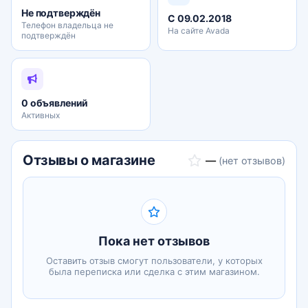
Так почему же мы советуем обращаться к помощи
Не подтверждён
С 09.02.2018
специалиста по продажам недвижимости?
Телефон владельца не
На сайте Avada
подтверждён
▶Если вы совершенно точно знаете, какой объект
хотите приобрести, то вполне можете справитьс
0 объявлений
Активных
Отзывы о магазине
—
(нет отзывов)
Пока нет отзывов
Оставить отзыв смогут пользователи, у которых
была переписка или сделка с этим магазином.