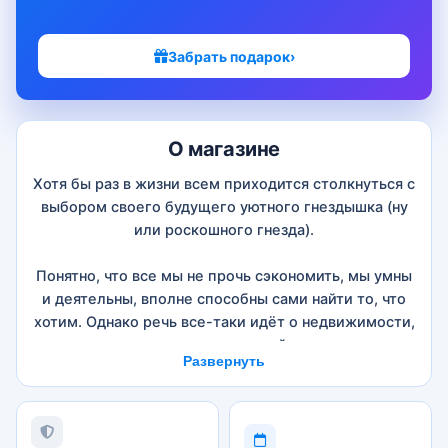
Забрать подарок
›
О магазине
Хотя бы раз в жизни всем приходится столкнуться с
выбором своего будущего уютного гнездышка (ну
или роскошного гнезда).
Понятно, что все мы не прочь сэкономить, мы умны
и деятельны, вполне способны сами найти то, что
хотим. Однако речь все-таки идёт о недвижимости,
а не о спальном матрасе, который можно заменить
Развернуть
через месяц. От принятого вами решения зависит,
на сколько комфортной будет ваша жизнь долгие
годы.