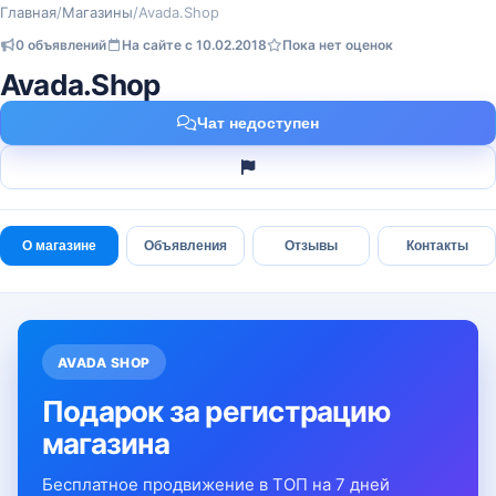
Главная
/
Магазины
/
Avada.Shop
0 объявлений
На сайте с 10.02.2018
Пока нет оценок
Avada.Shop
Чат недоступен
О магазине
Объявления
Отзывы
Контакты
AVADA SHOP
Подарок за регистрацию
магазина
Бесплатное продвижение в ТОП на 7 дней