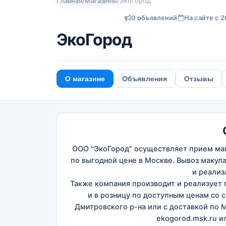
Главная
/
Магазины
/
ЭкоГород
0 объявлений
На сайте с 2
ЭкоГород
О магазине
Объявления
Отзывы
ООО "ЭкоГород" осуществляет прием мак
по выгодной цене в Москве. Вывоз макул
и реализ
Также компания производит и реализует
и в розницу по доступным ценам со с
Дмитровского р-на или с доставкой по 
ekogorod.msk.ru и