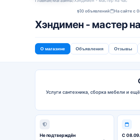
Главная
/
Магазины
/
Хэндимен - мастер на час
0 объявлений
На сайте с 0
Хэндимен - мастер на
О магазине
Объявления
Отзывы
Услуги сантехника, сборка мебели и ещё
Не подтверждён
С 08.09