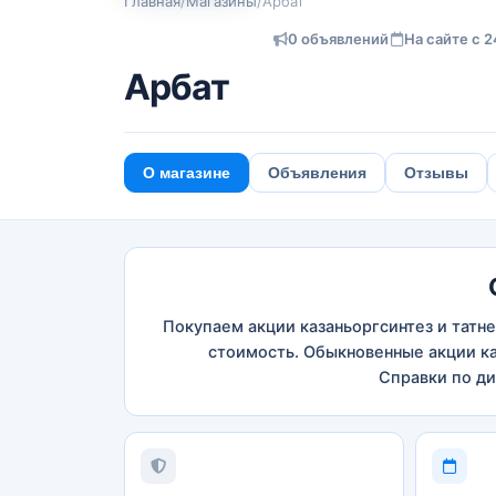
Главная
/
Магазины
/
Арбат
0 объявлений
На сайте с 2
Арбат
О магазине
Объявления
Отзывы
Покупаем акции казаньоргсинтез и татне
стоимость. Обыкновенные акции к
Справки по ди