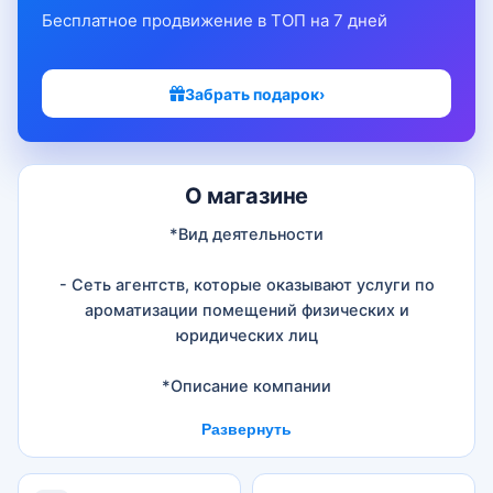
Бесплатное продвижение в ТОП на 7 дней
Забрать подарок
›
О магазине
*Вид деятельности
- Сеть агентств, которые оказывают услуги по
ароматизации помещений физических и
юридических лиц
*Описание компании
Развернуть
«AromaKo» - это сеть агентств, которые оказывают
услуги по ароматизации помещений физических и
юридических лиц. Научные исследования давно