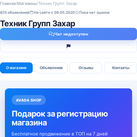
Главная
/
Магазины
/
Техник Групп Захар
0 объявлений
На сайте с 06.05.2020
Пока нет оценок
Техник Групп Захар
Чат недоступен
О магазине
Объявления
Отзывы
Контакты
AVADA SHOP
Подарок за регистрацию
магазина
Бесплатное продвижение в ТОП на 7 дней