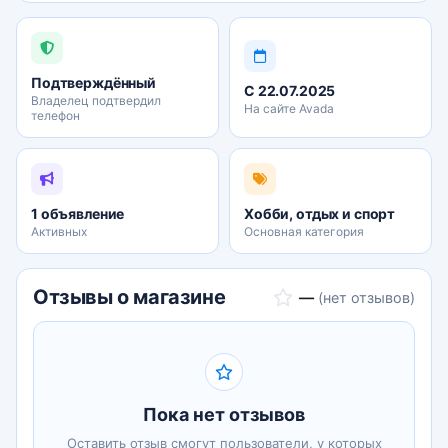
1. Профессиональная оценка каждого товара.
2. Удобный договор купли-продажи.
3. Выгодные условия выкупа.
4. Быстрое определение стоимости.
Подтверждённый
С 22.07.2025
5. Широкий выбор для покупателей.
Владелец подтвердил
На сайте Avada
телефон
6. Работа с физическими и юридическими лицами.
7. Оплата на карту или расчётный счёт.
8. Документы — гарантия безопасности.
1 объявление
Что можно сдать:
Хобби, отдых и спорт
Активных
Основная категория
1. Электроника и бытовая техника.
2. Ювелирные украшения.
Отзывы о магазине
—
(нет отзывов)
3. Предметы интерьера и мебель.
4. Книги и посуда.
5. Ценные вещи и антиквариат.
Как это работает:
Пока нет отзывов
1. Сделайте качественные фото и видео товара и
Оставить отзыв смогут пользователи, у которых