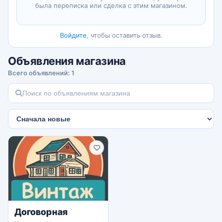
была переписка или сделка с этим магазином.
отправьте нам.
2. Проведём оценку и определим стоимость.
3. Мы отправим вам официальный документ с
Войдите
, чтобы оставить отзыв.
оценкой.
4. Согласуем договор купли-продажи.
Объявления магазина
5. Заключим договор и завершим сделку.
Всего объявлений: 1
Договорная