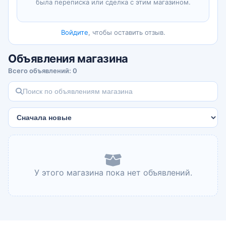
была переписка или сделка с этим магазином.
финансовым управляющим.
ПОРЯДОК РАБОТЫ:
Войдите
, чтобы оставить отзыв.
1. Консультация по телефону
2. Заключение договора в офисе или дистанционно
Объявления магазина
3. Сбор документов
Всего объявлений: 0
4. Подача заявления на банкротство
5. Судебное заседание по признаю гражданина
банкротом
6. Процедура банкротства
7. Судебное заседание по завершению процедуры
банкротства
8. Списание долгов
|КОМУ ПОДОЙДЁТ ПРОЦЕДУРА БАНКРОТСТВА:
• Всем гражданам с непосильными долгами
У этого магазина пока нет объявлений.
• Индивидуальным предпринимателям,
пострадавшим от нестабильной экономической
ситуации в стране
• Пенсионерам, не справляющимся с ростом цен.