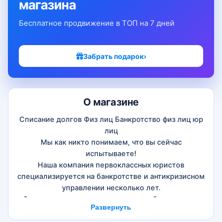
магазина
Бесплатное продвижение в ТОП на 7 дней
Забрать подарок
›
О магазине
Списание долгов Физ лиц Банкротство физ лиц юр
лиц
Мы как никто понимаем, что вы сейчас
испытываете!
Наша компания первоклассных юристов
специализируется на банкротстве и антикризисном
управлении несколько лет.
Заключаем договор на полное освобождение от
Развернуть
долгов - прописываем гарантии в договоре.