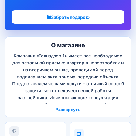
Забрать подарок
›
О магазине
Компания «Технадзор 1» имеет все необходимое
для детальной приемке квартир в новостройках и
на вторичном рынке, проводимой перед
подписанием акта приема-передачи объекта.
Предоставляемые нами услуги – отличный способ
защититься от некачественной работы
застройщика. Исчерпывающие консультации
помогут вам добиться устранения всех дефектов за
Развернуть
счет ответственной организации и сэкономить
значительную часть своего бюджета.
Какие услуги предоставляет компания «Технадзор
1»: