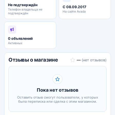
• Приемка квартир в новостройках без отделки. Мы
Не подтверждён
С 08.09.2017
тщательно изучим помещение. Все выявленные
Телефон владельца не
На сайте Avada
подтверждён
дефекты и недостатки будут занесен
0 объявлений
Активных
Отзывы о магазине
—
(нет отзывов)
Пока нет отзывов
Оставить отзыв смогут пользователи, у которых
была переписка или сделка с этим магазином.