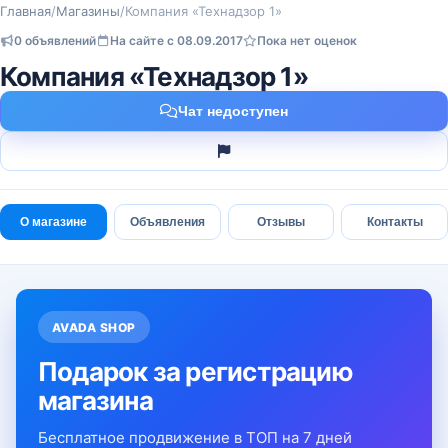
Главная
/
Магазины
/
Компания «Технадзор 1»
0 объявлений
На сайте с 08.09.2017
Пока нет оценок
Компания «Технадзор 1»
Чат недоступен
О магазине
Объявления
Отзывы
Контакты
AVADA SHOP
Подарок за регистрацию
магазина
Бесплатное продвижение в ТОП на 7 дней