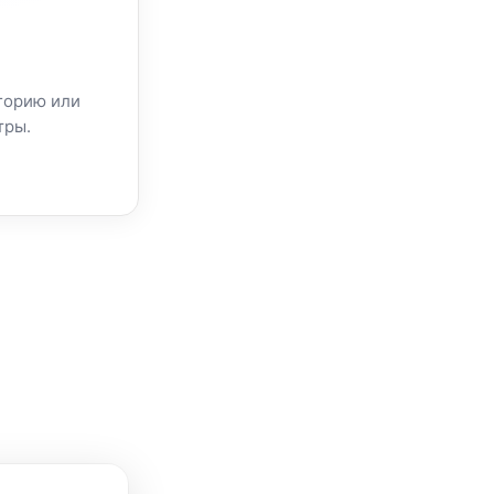
горию или
тры.