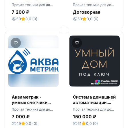
гальванической
помогает
Прочая техника для дома · Москва
Прочая техника для дома · Москва
развязкой
создавать комфорт
7 200 ₽
Договорная
&quot;SP-4i&quot;.
в доме
50
0,0 (0)
53
0,0 (0)
Акваметрик -
Система домашней
умные счетчики
автоматизации.
для воды
Умный Дом.
Прочая техника для дома · Москва
Прочая техника для дома · Саратов
7 000 ₽
150 000 ₽
49
0,0 (0)
61
0,0 (0)