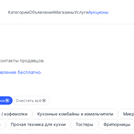
Категории
Объявления
Магазины
Услуги
Аукционы
контакты продавцов.
явление бесплатно
.
хни
Очистить всё
 / кофемолки
Кухонные комбайны и измельчители
Микр
ы
Прочая техника для кухни
Тостеры
Фритюрницы