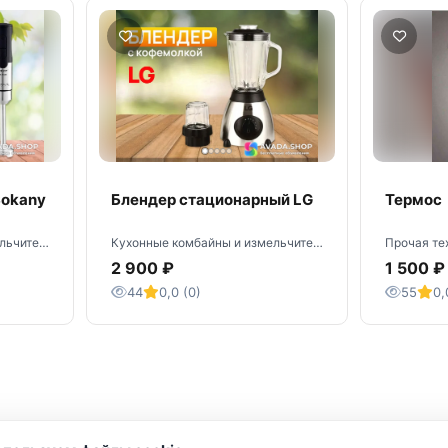
Sokany
Блендер стационарный LG
Термос
Кухонные комбайны и измельчители · Грозный
Кухонные комбайны и измельчители · Грозный
Прочая тех
2 900 ₽
1 500 ₽
44
0,0 (0)
55
0,