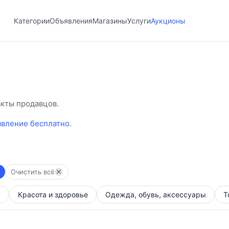
Категории
Объявления
Магазины
Услуги
Аукционы
акты продавцов.
явление бесплатно
.
Очистить всё
ь
Красота и здоровье
Одежда, обувь, аксессуары
Т