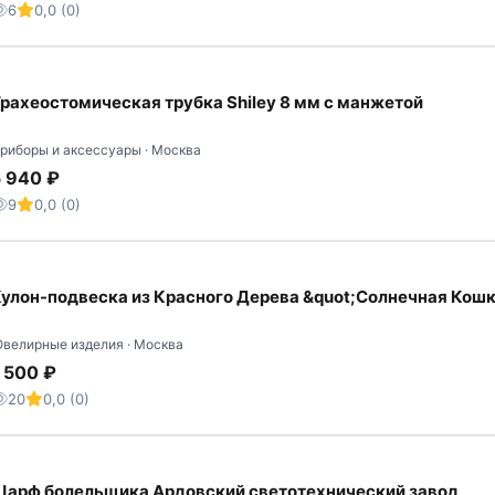
6
0,0 (0)
рахеостомическая трубка Shiley 8 мм с манжетой
риборы и аксессуары · Москва
 940 ₽
9
0,0 (0)
улон-подвеска из Красного Дерева &quot;Солнечная Кош
велирные изделия · Москва
 500 ₽
20
0,0 (0)
арф болельщика Ардовский светотехнический завод