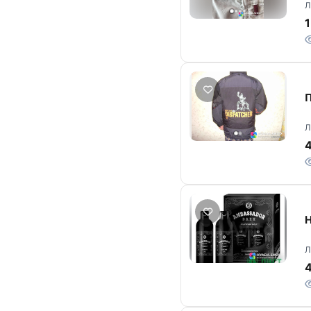
Л
1
П
Л
Н
Л