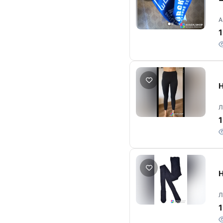
А
1
Н
Л
Н
Л