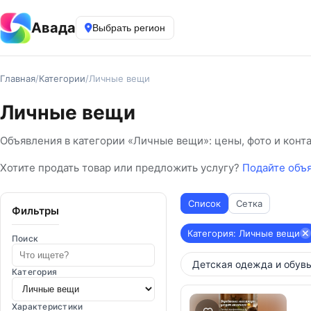
Авада
Выбрать регион
Главная
/
Категории
/
Личные вещи
Личные вещи
Объявления в категории «Личные вещи»: цены, фото и конт
Хотите продать товар или предложить услугу?
Подайте объ
Список
Сетка
Фильтры
Категория: Личные вещи
Поиск
Детская одежда и обув
Категория
Характеристики