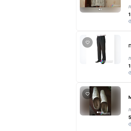
Л
1
П
Л
1
М
Л