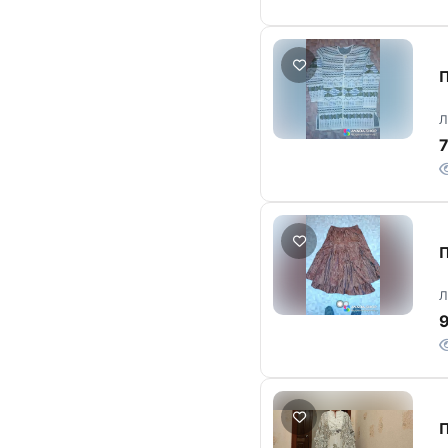
П
Л
П
Л
П