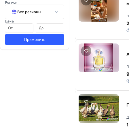
Регион
Все регионы
Л
Цена
2
Применить
A
Л
Д
1