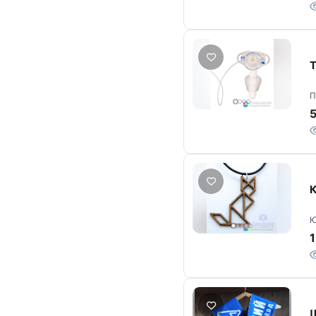
Т
П
5
К
Ю
1
Ш