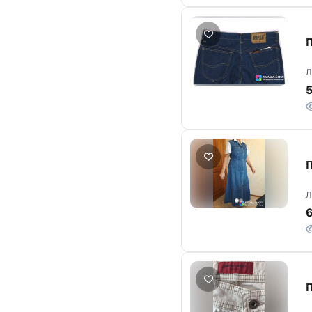
П
Л
П
Л
П