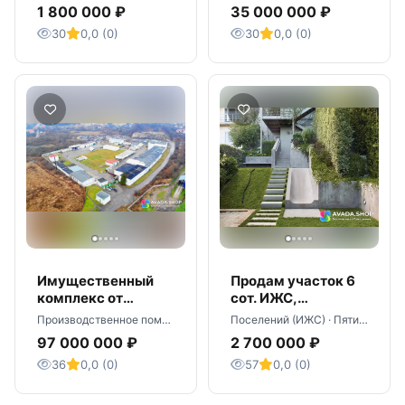
назначения
1 800 000 ₽
35 000 000 ₽
г.Черняховск.
30
0,0 (0)
30
0,0 (0)
Имущественный
Продам участок 6
комплекс от
сот. ИЖС,
собственника
Пятигорск, пер.
Производственное помещение · Черняховск
Поселений (ИЖС) · Пятигорск
(бывший
Колхозный 53
97 000 000 ₽
2 700 000 ₽
мясокомбинат).
36
0,0 (0)
57
0,0 (0)