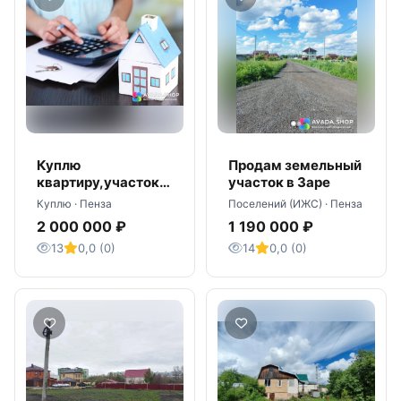
Куплю
Продам земельный
квартиру,участок,д
участок в Заре
ом в г.Пензе
Куплю · Пенза
Поселений (ИЖС) · Пенза
2 000 000 ₽
1 190 000 ₽
13
0,0 (0)
14
0,0 (0)