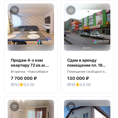
Продам 4-х ком
Сдам в аренду
квартиру 72 кв.м.
помещение пл. 190
Новосибирск,
кв.м.(цоколь), г.
Вторичка · Новосибирск
Помещение свободного назначения · Пятигорск
Новая заря 14
Пятигорск, ул.
7 700 000 ₽
130 000 ₽
Крайнего 47
52
0,0 (0)
52
0,0 (0)