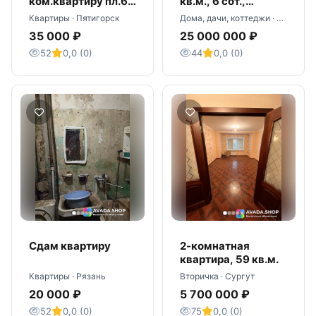
ком.квартиру пл.60
кв.м., 6 сот.,
кв.м., 1/1,
Пятигорск, р-н
Квартиры · Пятигорск
Дома, дачи, коттеджи · Пятигорск
Пятигорск, ул.
«Квартал»
35 000 ₽
25 000 000 ₽
Фрунзе 24
52
0,0 (0)
44
0,0 (0)
Сдам квартиру
2-комнатная
квартира, 59 кв.м.
Квартиры · Рязань
Вторичка · Сургут
20 000 ₽
5 700 000 ₽
52
0,0 (0)
75
0,0 (0)