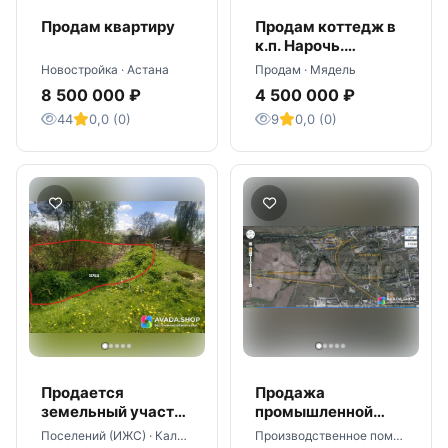
Продам квартиру
Продам коттедж в
к.п. Нарочь.
139км.от Минска
Новостройка · Астана
Продам · Мядель
8 500 000 ₽
4 500 000 ₽
44
0,0 (0)
9
0,0 (0)
Продается
Продажа
земельный участок
промышленной
12 соток в Калуге
базы свободного
Поселений (ИЖС) · Калуга
Производственное помещение · Черняховск