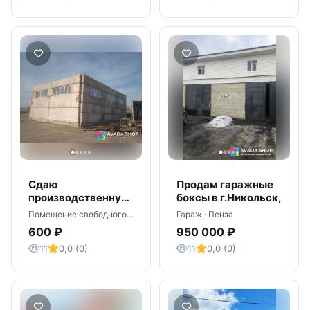
Сдаю
Продам гаражные
производственную
боксы в г.Никольск,
площадь 218 кв.м
Помещение свободного назначения · Пенза
Гараж · Пенза
на территории базы
600 ₽
950 000 ₽
по ул.Рябова,1в
11
0,0 (0)
11
0,0 (0)