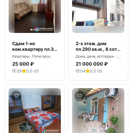
Сдам 1-но
2-х этаж. дом
ком.квартиру пл.34
пл.290 кв.м., 8 сот.,
кв.м., 3/5,
Пятигорск, пос.
Квартиры · Пятигорск
Дома, дачи, коттеджи · Пятигорск
Пятигорск, ул.
Горячеводский, ул.
25 000 ₽
21 000 000 ₽
Украинская 64
Чехова 1
29
0,0 (0)
54
0,0 (0)