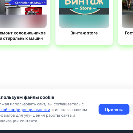
емонт холодильников
Винтаж store
Гос
и стиральных машин
пользуем файлы cookie
жая использовать сайт, вы соглашаетесь с
Принять
икой конфиденциальности
и использованием
-файлов для улучшения работы сайта и
ия
Конфиденциальность
Оферта
Правила
Подать объявлен
ализации контента.