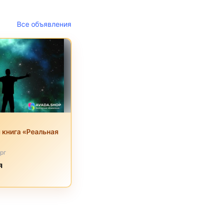
Все объявления
 книга «Реальная
рг
я