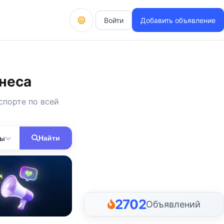
Войти
Добавить объявление
неса
спорте по всей
ны
Найти
2702
Объявлений