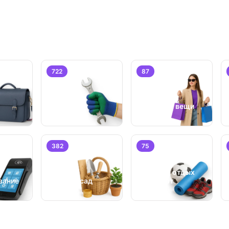
722
87
Услуги
Личные вещи
382
75
Хобби, отдых
вание
Дом и сад
и спорт