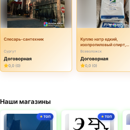
Слесарь-сантехник
Куплю натр едкий,
изопропиловый спирт,
перкарбонат натрия, три
Сургут
Всеволожск
неонол и другую химию
Договорная
Договорная
неликвиды
0,0 (0)
0,0 (0)
Наши магазины
ТОП
ТОП