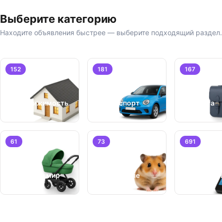
Выберите категорию
Находите объявления быстрее — выберите подходящий раздел.
152
181
167
Недвижимость
Транспорт
Работа
61
73
691
Бизнес/
Детский мир
Животные
Оборудо