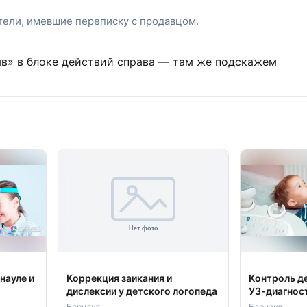
атели, имевшие переписку с продавцом.
ыв» в блоке действий справа — там же подскажем
науле и
Коррекция заикания и
Контроль д
дислексии у детского логопеда
УЗ-диагнос
Барнаул
Барнаул