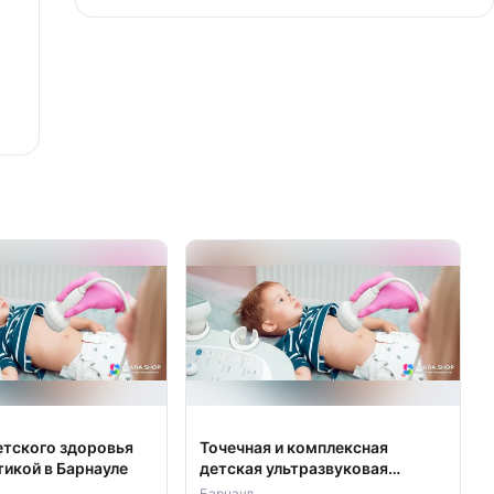
етского здоровья
Точечная и комплексная
тикой в Барнауле
детская ультразвуковая
диагностика
Барнаул