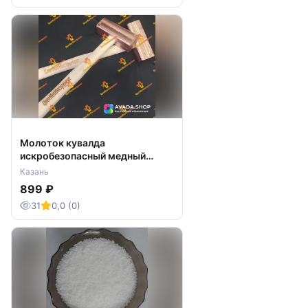
Молоток кувалда
искробезопасный медный
латунный бронзовый от 250гр
Казань
899 ₽
31
0,0 (0)