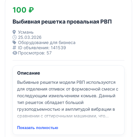
100 ₽
Выбивная решетка провальная РВП
Усмань
25.03.2026
Оборудование для бизнеса
ID объявления: 141539
Просмотров: 57
Описание
Выбивные решетки модели РВП используются
для отделения отливок от формовочной смеси с
последующим измельчением комьев. Данный
тип решеток обладает большой
грузоподъемностью и амплитудой вибрации в
сравнении с оттирочными машинами, что
позволяет использовать их как для выбивки
Показать полностью
песчано-глинистых, так и холоднотвердеющих
смесей в качестве первой ступени системы