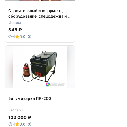
Строительный инструмент,
оборудование, спецодежда и
СИЗ
Москва
845 ₽
4
0,0 (0)
Битумоварка ПК-200
Лепсари
122 000 ₽
4
0,0 (0)